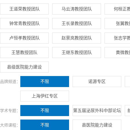
王道荣教授团队
马云涛教授团队
何桓正
钟常青教授团队
王长录教授团队
张翼教
卢恒孝教授团队
赵景岚教授团队
张志学
王慧教授团队
王继东教授团队
黄微教
县级医院能力建设
不限
诺源专区
品牌频道：
上海伊红专区
不限
第五届泌尿外科中部论坛
学术专题：
不限
县医院能力建设
大师课程：