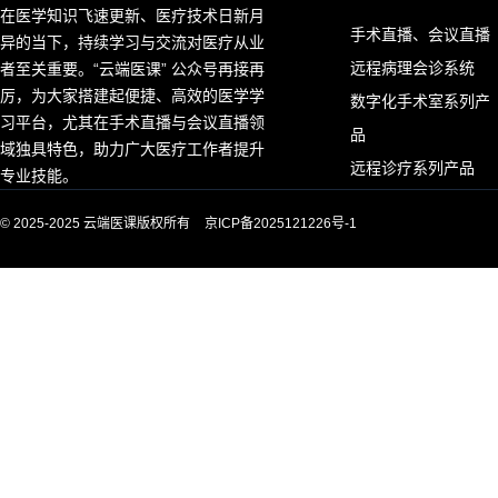
在医学知识飞速更新、医疗技术日新月
手术直播、会议直播
异的当下，持续学习与交流对医疗从业
远程病理会诊系统
者至关重要。“云端医课” 公众号再接再
厉，为大家搭建起便捷、高效的医学学
数字化手术室系列产
习平台，尤其在手术直播与会议直播领
品
域独具特色，助力广大医疗工作者提升
远程诊疗系列产品
专业技能。
© 2025-2025 云端医课版权所有
京ICP备2025121226号-1