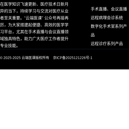
在医学知识飞速更新、医疗技术日新月
手术直播、会议直播
异的当下，持续学习与交流对医疗从业
远程病理会诊系统
者至关重要。“云端医课” 公众号再接再
厉，为大家搭建起便捷、高效的医学学
数字化手术室系列产
习平台，尤其在手术直播与会议直播领
品
域独具特色，助力广大医疗工作者提升
远程诊疗系列产品
专业技能。
© 2025-2025 云端医课版权所有
京ICP备2025121226号-1