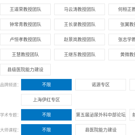
王道荣教授团队
马云涛教授团队
何桓正
钟常青教授团队
王长录教授团队
张翼教
卢恒孝教授团队
赵景岚教授团队
张志学
王慧教授团队
王继东教授团队
黄微教
县级医院能力建设
不限
诺源专区
品牌频道：
上海伊红专区
不限
第五届泌尿外科中部论坛
学术专题：
不限
县医院能力建设
大师课程：