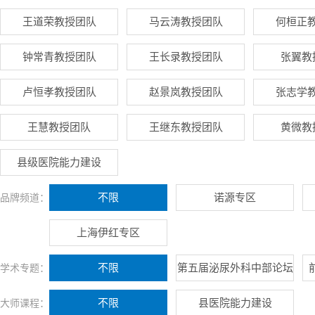
王道荣教授团队
马云涛教授团队
何桓正
钟常青教授团队
王长录教授团队
张翼教
卢恒孝教授团队
赵景岚教授团队
张志学
王慧教授团队
王继东教授团队
黄微教
县级医院能力建设
不限
诺源专区
品牌频道：
上海伊红专区
不限
第五届泌尿外科中部论坛
学术专题：
不限
县医院能力建设
大师课程：