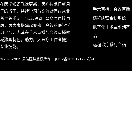
在医学知识飞速更新、医疗技术日新月
手术直播、会议直播
异的当下，持续学习与交流对医疗从业
远程病理会诊系统
者至关重要。“云端医课” 公众号再接再
厉，为大家搭建起便捷、高效的医学学
数字化手术室系列产
习平台，尤其在手术直播与会议直播领
品
域独具特色，助力广大医疗工作者提升
远程诊疗系列产品
专业技能。
© 2025-2025 云端医课版权所有
京ICP备2025121226号-1