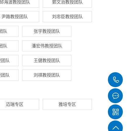
邱海波教授团队
郭文治教授团队
尹路教授团队
刘忠臣教授团队
团队
张宇教授团队
团队
潘宏伟教授团队
授团队
王健教授团队
授团队
刘祺教授团队
1
5
迈瑞专区
雅培专区
6
0