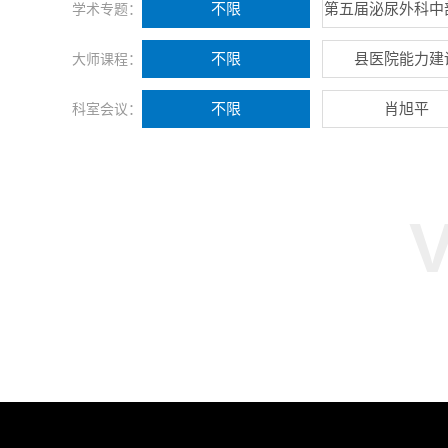
不限
第五届泌尿外科中
学术专题：
不限
县医院能力建
大师课程：
不限
肖旭平
科室会议：