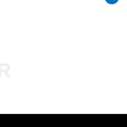
8
4
8
4
R
1
1
6