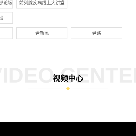
部论坛
前列腺疾病线上大讲堂
设
尹新民
尹路
VIDEO CENTE
视频中心