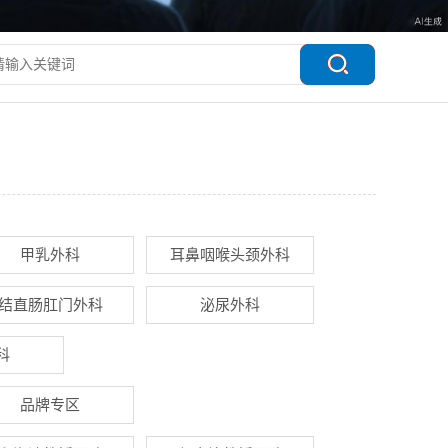
甲乳外科
耳鼻咽喉头颈外科
结直肠肛门外科
泌尿外科
科
品牌专区