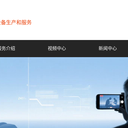
设备生产和服务
服务介绍
视频中心
新闻中心