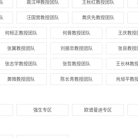
队
嵩汉坤教授团队
王秋红教授团队
队
汪国营教授团队
黄庆先教授团队
何桓正教授团队
何晋教授团队
王庆教授
张翼教授团队
刘振忠教授团队
张良教授
张志学教授团队
张哲教授团队
王长林教
黄微教授团队
陈长青教授团队
肖旭平教
强生专区
欧谱曼迪专区