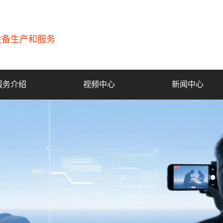
设备生产和服务
服务介绍
视频中心
新闻中心