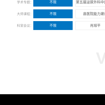
不限
第五届泌尿外科中
学术专题：
不限
县医院能力建
大师课程：
不限
肖旭平
科室会议：