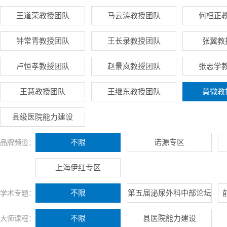
王道荣教授团队
马云涛教授团队
何桓正
钟常青教授团队
王长录教授团队
张翼教
卢恒孝教授团队
赵景岚教授团队
张志学
王慧教授团队
王继东教授团队
黄微教
县级医院能力建设
不限
诺源专区
品牌频道：
上海伊红专区
不限
第五届泌尿外科中部论坛
学术专题：
不限
县医院能力建设
大师课程：