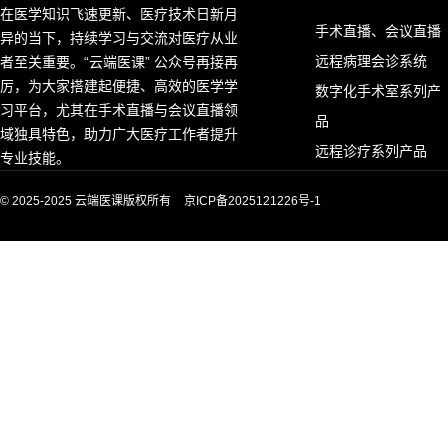
在医学知识飞速更新、医疗技术日新月
手术直播、会议直播
异的当下，持续学习与交流对医疗从业
远程病理会诊系统
者至关重要。“云端医课” 公众号再接再
厉，为大家搭建起便捷、高效的医学学
数字化手术室系列产
习平台，尤其在手术直播与会议直播领
品
域独具特色，助力广大医疗工作者提升
远程诊疗系列产品
专业技能。
© 2025-2025 云端医课版权所有
京ICP备2025121226号-1