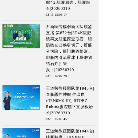
瘤? 2.胆囊息肉，胆囊结
石|20260319
03-19 15:08:17
尹新民劳模创新团队镜鉴
直播-第872台|3D4K腹腔
镜再次胆道探查取石，胆
肠吻合口狭窄切开，肝部
分切除，肝门胆管整形，
胆肠内引流重建|1.肝胆管
结石并胆管
炎；|20260319
03-19 15:07:29
王道荣教授团队第1945台|
直肠恶性肿瘤 伴出血
cT3N0M0,II期 STORZ
Rubina腹腔镜下直肠根治
术|20260319
03-19 15:05:45
王道荣教授团队第1944台|
结肠肿瘤 cTXNXMX