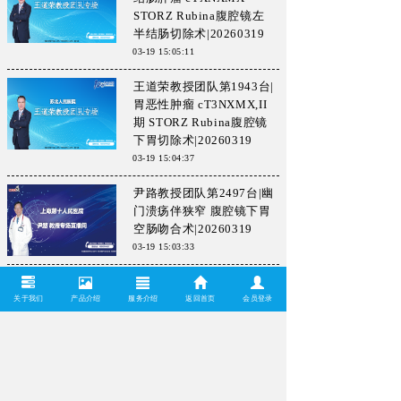
STORZ Rubina腹腔镜左
半结肠切除术|20260319
03-19 15:05:11
王道荣教授团队第1943台|
胃恶性肿瘤 cT3NXMX,II
期 STORZ Rubina腹腔镜
下胃切除术|20260319
03-19 15:04:37
尹路教授团队第2497台|幽
门溃疡伴狭窄 腹腔镜下胃
空肠吻合术|20260319
03-19 15:03:33
尹路教授团队第2496台|盆
腔肿物 腹腔镜下盆腔巨大
关于我们
产品介绍
服务介绍
返回首页
会员登录
肿瘤切除术+直肠部分切除
术|20260319
03-19 15:02:50
尹新民劳模创新团队镜鉴