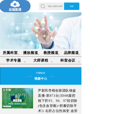
所属科室
播放频道
教授频道
品牌频道
学术专题
大师课程
科室会议
VIDEO
视频中心
尹新民劳模创新团队镜鉴
直播-第873台|3D4K腹腔
镜下肝S5、S6、S7段切除
(包含血管瘤)+胆囊切除手
术|1.右肝占位性病变:血管