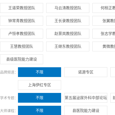
王道荣教授团队
马云涛教授团队
何桓正
钟常青教授团队
王长录教授团队
张翼教
卢恒孝教授团队
赵景岚教授团队
张志学
王慧教授团队
王继东教授团队
黄微教
县级医院能力建设
不限
诺源专区
品牌频道：
上海伊红专区
不限
第五届泌尿外科中部论坛
学术专题：
不限
县医院能力建设
大师课程：