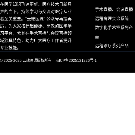
在医学知识飞速更新、医疗技术日新月
手术直播、会议直播
异的当下，持续学习与交流对医疗从业
远程病理会诊系统
者至关重要。“云端医课” 公众号再接再
厉，为大家搭建起便捷、高效的医学学
数字化手术室系列产
习平台，尤其在手术直播与会议直播领
品
域独具特色，助力广大医疗工作者提升
远程诊疗系列产品
专业技能。
© 2025-2025 云端医课版权所有
京ICP备2025121226号-1