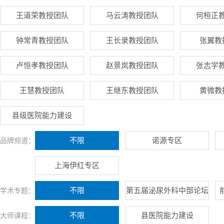
王道荣教授团队
马云涛教授团队
何桓正
钟常青教授团队
王长录教授团队
张翼教
卢恒孝教授团队
赵景岚教授团队
张志学
王慧教授团队
王继东教授团队
黄微教
县级医院能力建设
不限
诺源专区
品牌频道：
上海伊红专区
不限
第五届泌尿外科中部论坛
学术专题：
不限
县医院能力建设
大师课程：