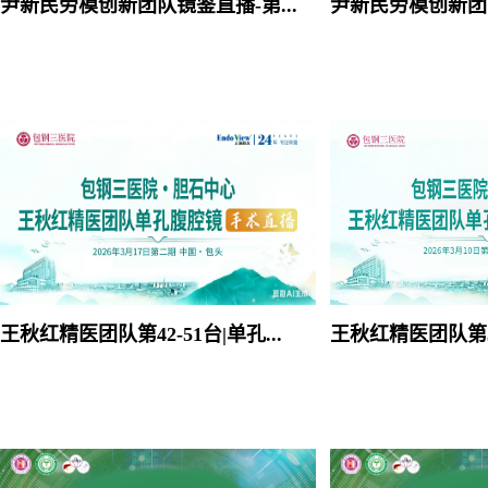
尹新民劳模创新团队镜鉴直播-第873台|3D4K腹腔镜下肝S5、S6、S7段切除(包含血管瘤)+胆囊切除手术|1.右肝占位性病变:血管瘤? 2.胆囊息肉，胆囊结石|20260319
王秋红精医团队第42-51台|单孔腹腔镜下胆囊切除术 腹腔镜下胆囊切除术20260317