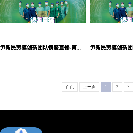
尹新民劳模创新团队镜鉴直播-第861台|3D4K腹腔镜下腹腔粘连松解、再次胆道探查、术中胆道镜检、左半肝切除、肝门胆管整形、胆肠内引流重建（备桥袢延长)术|1.左肝内胆管.. |20260309
首页
上一页
1
2
3