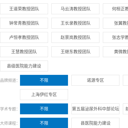
王道荣教授团队
马云涛教授团队
何桓正
钟常青教授团队
王长录教授团队
张翼教
卢恒孝教授团队
赵景岚教授团队
张志学
王慧教授团队
王继东教授团队
黄微教
县级医院能力建设
不限
诺源专区
品牌频道：
上海伊红专区
不限
第五届泌尿外科中部论坛
学术专题：
不限
县医院能力建设
大师课程：