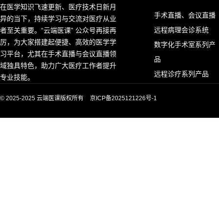
在医学知识飞速更新、医疗技术日新月
手术直播、会议直播
异的当下，持续学习与交流对医疗从业
远程病理会诊系统
者至关重要。“云端医课” 公众号再接再
厉，为大家搭建起便捷、高效的医学学
数字化手术室系列产
习平台，尤其在手术直播与会议直播领
品
域独具特色，助力广大医疗工作者提升
远程诊疗系列产品
专业技能。
© 2025-2025 云端医课版权所有
京ICP备2025121226号-1