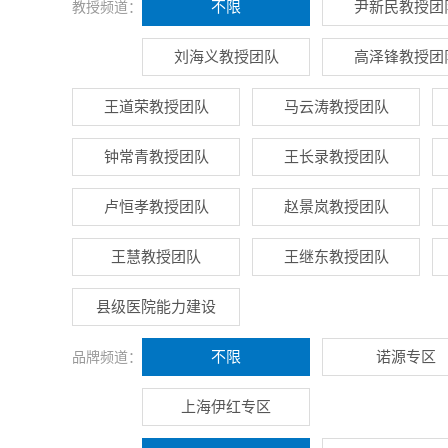
不限
尹新民教授团
教授频道：
刘海义教授团队
高泽锋教授团
王道荣教授团队
马云涛教授团队
钟常青教授团队
王长录教授团队
卢恒孝教授团队
赵景岚教授团队
王慧教授团队
王继东教授团队
县级医院能力建设
不限
诺源专区
品牌频道：
上海伊红专区