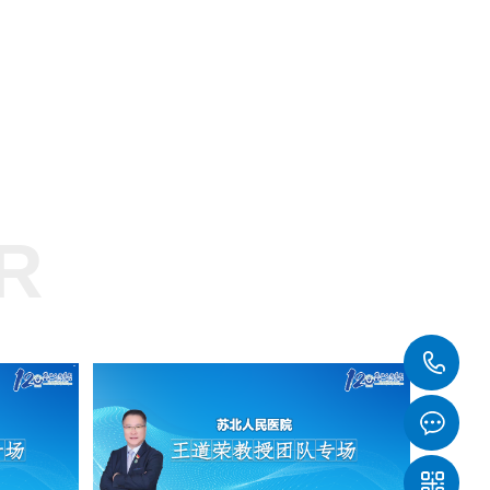
R
1
5
6