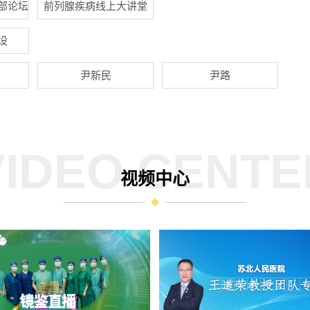
部论坛
前列腺疾病线上大讲堂
设
尹新民
尹路
VIDEO CENTE
视频中心