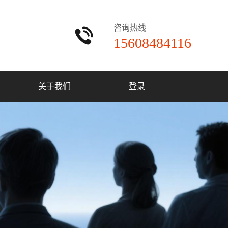
咨询热线
15608484116
关于我们
登录