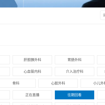
肝胆胰外科
胃肠外科
心血管内科
介入治疗科
骨科
心脏外科
小儿外
正在直播
往期回看