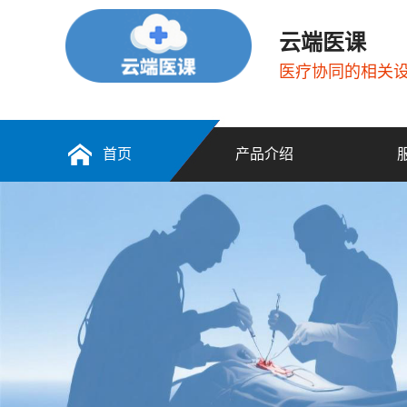
云端医课
医疗协同的相关
首页
产品介绍