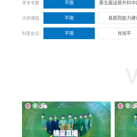
不限
第五届泌尿外科中
学术专题：
不限
县医院能力建
大师课程：
不限
肖旭平
科室会议：