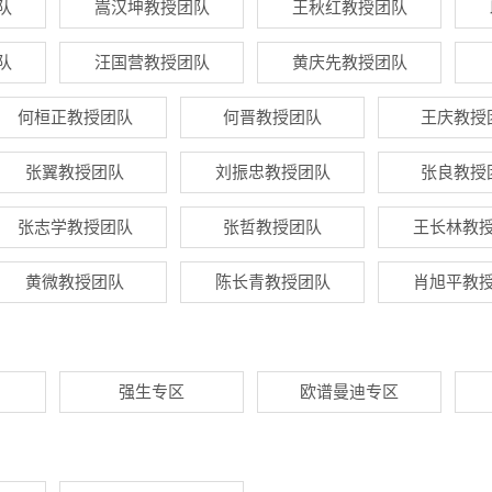
队
嵩汉坤教授团队
王秋红教授团队
队
汪国营教授团队
黄庆先教授团队
何桓正教授团队
何晋教授团队
王庆教授
张翼教授团队
刘振忠教授团队
张良教授
张志学教授团队
张哲教授团队
王长林教
黄微教授团队
陈长青教授团队
肖旭平教
强生专区
欧谱曼迪专区